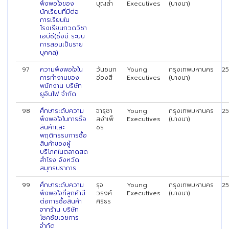
พึงพอใจของ
บุญล้ำ
Executives
(บางนา)
นักเรียนที่มีต่อ
การเรียนใน
โรงเรียนกวดวิชา
เอบีซี(ซึ่งมี ระบบ
การสอนเป็นราย
บุคคล)
97
ความพึงพอใจใน
วันชนก
Young
กรุงเทพมหานคร
2
การทำงานของ
อ่องสี
Executives
(บางนา)
พนักงาน บริษัท
ยูอินโฟ จำกัด
98
ศึกษาระดับความ
จารุชา
Young
กรุงเทพมหานคร
2
พึงพอใจในการซื้อ
สง่าเพ็
Executives
(บางนา)
สินค้าและ
ชร
พฤติกรรมการซื้อ
สินค้าของผู้
บริโภคในตลาดสด
สำโรง จังหวัด
สมุทรปราการ
99
ศึกษาระดับความ
รุจ
Young
กรุงเทพมหานคร
2
พึงพอใจที่ลูกค้ามี
วรงค์
Executives
(บางนา)
ต่อการซื้อสินค้า
ศิริธร
จากร้าน บริษัท
โชคชัยเวชการ
จำกัด