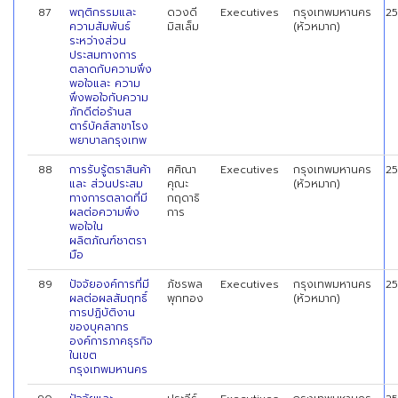
87
พฤติกรรมและ
ดวงดี
Executives
กรุงเทพมหานคร
2
ความสัมพันธ์
มิสเล็ม
(หัวหมาก)
ระหว่างส่วน
ประสมทางการ
ตลาดกับความพึง
พอใจและ ความ
พึงพอใจกับความ
ภักดีต่อร้านส
ตาร์บัคส์สาขาโรง
พยาบาลกรุงเทพ
88
การรับรู้ตราสินค้า
ศศิณา
Executives
กรุงเทพมหานคร
2
และ ส่วนประสม
คุณะ
(หัวหมาก)
ทางการตลาดที่มี
กฤดาธิ
ผลต่อความพึง
การ
พอใจใน
ผลิตภัณฑ์ชาตรา
มือ
89
ปัจจัยองค์การที่มี
ภัชรพล
Executives
กรุงเทพมหานคร
2
ผลต่อผลสัมฤทธิ์
พุกทอง
(หัวหมาก)
การปฏิบัติงาน
ของบุคลากร
องค์การภาคธุรกิจ
ในเขต
กรุงเทพมหานคร