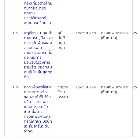
ท่องเที่ยวชาวไทย
ที่มาท่องเที่ยว
อุทยาน
ประวัติศาสตร์
พระนครศรีอยุธยา
85
พฤติกรรม คุณค่า
ภูมิ
Executives
กรุงเทพมหานคร
2
ทางเศรษฐกิจ และ
สันติ
(หัวหมาก)
ความสัมพันธ์ของ
สกุล
ส่วนประสม
วงศ์
ทางการตลาด ที่มื
ผล ต่อการ
ยอมรับในวงการ
อีสปร์ต ของกลุ่ม
คนรุ่นใหม่ในยุคติจิ
ทัล
86
ความพึงพอใจและ
ณัฐกร
Executives
กรุงเทพมหานคร
2
ความคาดหวัง
รัตน
(หัวหมาก)
ของลูกค้าที่ได้รับ
วรรณ
บริการจากแผน
ซ่อมบำรุงเครือ
ข่าย สื่อสาร
กรุงเทพมหานคร
กรณีศึกษา บริษัท
เอเอ็มอาร์เอเชีย
จำกัด