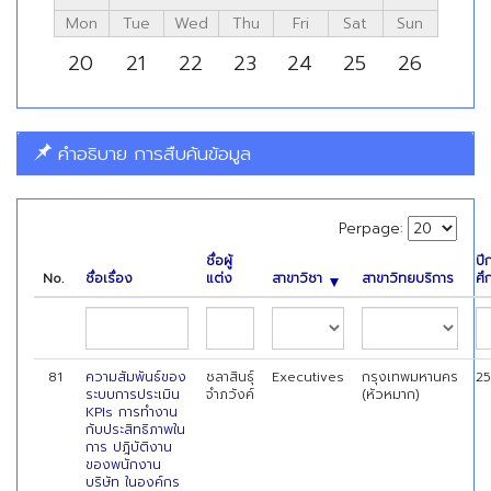
Mon
Tue
Wed
Thu
Fri
Sat
Sun
20
21
22
23
24
25
26
คำอธิบาย การสืบค้นข้อมูล
Perpage:
ชื่อผู้
ปี
No.
ชื่อเรื่อง
แต่ง
สาขาวิชา
สาขาวิทยบริการ
ศึ
81
ความสัมพันธ์ของ
ชลาสินธุ์
Executives
กรุงเทพมหานคร
2
ระบบการประเมิน
จำภวังค์
(หัวหมาก)
KPIs การทำงาน
กับประสิทธิภาพใน
การ ปฎิบัติงาน
ของพนักงาน
บริษัท ในองค์กร