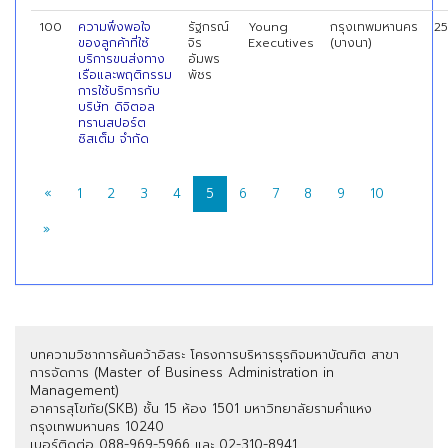
100
ความพึงพอใจ
รัฐกรณ์
Young
กรุงเทพมหานคร
2
ของลูกค้าที่ใซ้
จิร
Executives
(บางนา)
บริการขนส่งทาง
อัมพร
เรือและพฤติกรรม
พัชร
การใช้บริการกับ
บริษัท ดิจิตอล
ทรานสปอร์ต
ซิสเต็ม จำกัด
«
1
2
3
4
5
6
7
8
9
10
»
บทความวิชาการค้นคว้าอิสระ โครงการบริหารธุรกิจมหาบัณฑิต สาขา
การจัดการ (Master of Business Administration in
Management)
อาคารสุโขทัย(SKB) ชั้น 15 ห้อง 1501 มหาวิทยาลัยรามคำแหง
กรุงเทพมหานคร 10240
เบอร์ติดต่อ 088-969-5966 และ 02-310-8941