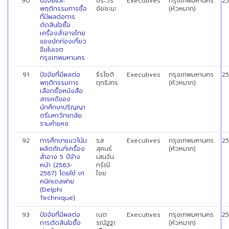
90
ปัจจัยและ
ประวีร์
Executives
กรุงเทพมหานคร
2
พฤติกรรมการซื้อ
ชัยชะนะ
(หัวหมาก)
ที่มีผลต่อการ
ตัดสินใจซื้อ
เครื่องสำอางไทย
ของนักท่องเที่ยว
จีนในเขต
กรุงเทพมหานคร
91
ปัจจัยที่มีผลต่อ
ธีรโชติ
Executives
กรุงเทพมหานคร
2
พฤติกรรมการ
ฤทธิสาร
(หัวหมาก)
เลือกซื้อหนังสือ
สารคดีของ
นักศึกษาปริญญา
ตรีมหาวิทยาลัย
รามคำแหง
92
การศึกษาแนวโน้ม
รส
Executives
กรุงเทพมหานคร
2
ผลิตภัณฑ์เครื่อง
สุคนธ์
(หัวหมาก)
สำอาง 5 ปีข้าง
เสนจัน
หน้า (2563-
ทร์ฒิ
2567) โดยใช้ เท
ไชย
คนิคเดลฟาย
(Delphi
Technique)
93
ปัจจัยที่มีผลต่อ
เนต
Executives
กรุงเทพมหานคร
2
การตัดสินใจซื้อ
รณัฐฐา
(หัวหมาก)