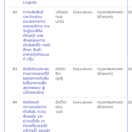
Logistic
82
ความสัมพันธ์
วรัญญา
Executives
กรุงเทพมหานคร
2
ระหว่างส่วน
กมล
(หัวหมาก)
ประสมทางการ
นาวิน
ตลาดบริการ การ
รับรู้ตรายี่ห้อ
ทัศนคติ ภาพ
ลักษณ์และการ
ตัดสินใจชื้อ กรณี
ศึกษา สินค้า
อาหารกุ้งโกรเบส
ท์ กรุ๊ป
83
ปัจจัยส่วนประสม
คณิตา
Executives
กรุงเทพมหานคร
2
ทางการตลาดที่มี
ชีวะ
(หัวหมาก)
ผลต่อการตัดสิน
ดุษฎี
ใจซื้ออาหารเพื่อ
สุขภาพของ ผู้
บริโภคคนไทย
84
ปัจจัยองค์
อัลว๊าด
Executives
กรุงเทพมหานคร
2
ประกอบต่อการ
ฆ้อง
(หัวหมาก)
ตัดสินใจ ความ
วงษ์
พึงพอใจ และ
ความตั้งใจ มา
ท่องเที่ยวและใช้
บริการซ้ำ ของนัก