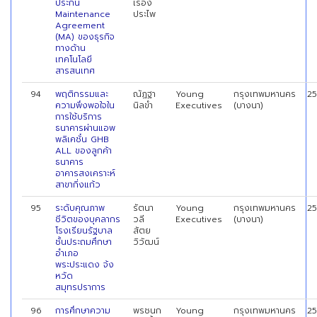
ประกัน
เรือง
Maintenance
ประไพ
Agreement
(MA) ของธุรกิจ
ทางด้าน
เทคโนโลยี
สารสนเทศ
94
พฤติกรรมและ
ณัฏฐา
Young
กรุงเทพมหานคร
2
ความพึงพอใจใน
นิลขำ
Executives
(บางนา)
การใช้บริการ
ธนาคารผ่านแอพ
พลิเคชั๋น GHB
ALL ของลูกค้า
ธนาคาร
อาคารสงเคราะห์
สาขากิ่งแก้ว
95
ระดับคุณภาพ
รัตนา
Young
กรุงเทพมหานคร
2
ชีวิตของบุคลากร
วลี
Executives
(บางนา)
โรงเรียนรัฐบาล
สัตย
ชั้นประถมศึกษา
วิวัฒน์
อำเภอ
พระประแดง จ้ง
หวัด
สมุทรปราการ
96
การศึกษาความ
พรชนก
Young
กรุงเทพมหานคร
2