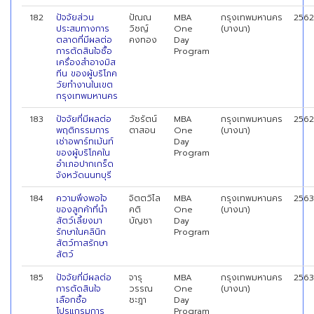
182
ปัจจัยส่วน
ปัณณ
MBA
กรุงเทพมหานคร
2562
ประสมทางการ
วิชญ์
One
(บางนา)
ตลาดที่มีผลต่อ
คงทอง
Day
การตัดสินใจซื้อ
Program
เครื่องสำอางมิส
ทีน ของผู้บริโภค
วัยทำงานในเขต
กรุงเทพมหานคร
183
ปัจจัยที่มีผลต่อ
วัชรัตน์
MBA
กรุงเทพมหานคร
2562
พฤติกรรมการ
ตาสอน
One
(บางนา)
เช่าอพาร์ทเม้นท์
Day
ของผู้บริโภคใน
Program
อำเภอปากเกร็ด
จังหวัดนนทบุรี
184
ความพึงพอใจ
จิตตวิไล
MBA
กรุงเทพมหานคร
2563
ของลูกค้าที่นำ
คติ
One
(บางนา)
สัตว์เลี้ยงมา
บัญชา
Day
รักษาในคลินิก
Program
สัตว์ทาสรักษา
สัตว์
185
ปัจจัยที่มีผลต่อ
จารุ
MBA
กรุงเทพมหานคร
2563
การตัดสินใจ
วรรณ
One
(บางนา)
เลือกซื้อ
ชะฎา
Day
โปรแกรมการ
Program