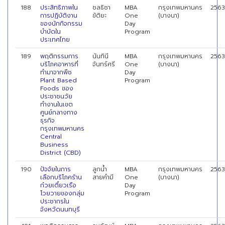
188
ประสิทธิภาพใน
ชลธิชา
MBA
กรุงเทพมหานคร
2563
การปฏิบัติงาน
ขัติยะ
One
(บางนา)
ของนักกิจกรรม
Day
บำบัดใน
Program
ประเทศไทย
189
พฤติกรรมการ
นันทินี
MBA
กรุงเทพมหานคร
2563
บริโภคอาหารที่
จันทร์ศรี
One
(บางนา)
ทำมาจากพืช
Day
Plant Based
Program
Foods ของ
ประชาชนวัย
ทำงานในเขต
ศูนย์กลางทาง
ธุรกิจ
กรุงเทพมหานคร
Central
Business
District (CBD)
190
ปัจจัยในการ
ลูกนํ้า
MBA
กรุงเทพมหานคร
2563
เลือกบริโภคร้าน
สายคํามี
One
(บางนา)
ก๋วยเตี๋ยวเรือ
Day
โวยวายของกลุ่ม
Program
ประชากรใน
จังหวัดนนทบุรี