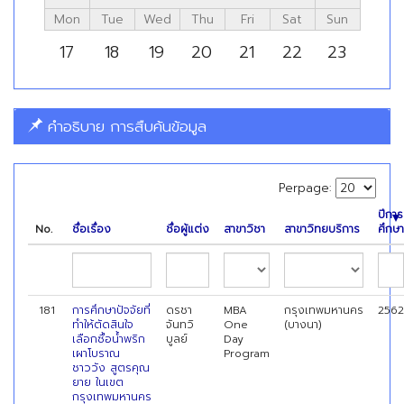
Mon
Tue
Wed
Thu
Fri
Sat
Sun
17
18
19
20
21
22
23
คำอธิบาย การสืบค้นข้อมูล
Perpage:
ปีการ
No.
ชื่อเรื่อง
ชื่อผู้แต่ง
สาขาวิชา
สาขาวิทยบริการ
ศึกษา
181
การศึกษาปัจจัยที่
ดรชา
MBA
กรุงเทพมหานคร
2562
ทำให้ตัดสินใจ
จันทวิ
One
(บางนา)
เลือกซื้อน้ำพริก
บูลย์
Day
เผาโบราณ
Program
ชาววัง สูตรคุณ
ยาย ในเขต
กรุงเทพมหานคร