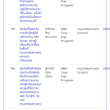
ทำงานของ
Day
พนักงานระดับ
Program
ปฎิบัติการในงาน
เชื่อมโลหะ บริษัท
ผลิตท่อไอเสียรถ
จักรยานยนต์
195
ปัจจัยที่มีผลต่อ
กิติเทพ
MBA
กรุงเทพมหานคร
2563
การตัดสินใจใช้
ใหม่
One
(บางนา)
บริการร้าน Pet
พระเนตร
Day
Shop ของผู้
Program
เลี้ยงสัตว์เลี้ยง
ในพื้นที่
กรุงเทพมหานคร
และเขต
ปริมณฑล
196
ปัจจัยที่มีอิทธิพล
ฐิตารีย์
MBA
กรุงเทพมหานคร
2563
ต่อการตัดสินใจ
น้อย
One
(บางนา)
ใช้บริการคลินิก
เอียด
Day
เสริมความงาม
Program
ด้านผิวพรรณขอ
งกลุ่มที่มีความ
หลากหลายทาง
เพศ (LGBT) ใน
เขต
กรุงเทพมหานคร