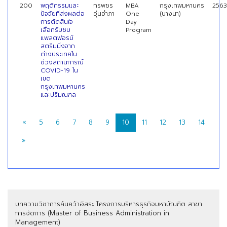
200
พฤติกรรมและ
กรพชร
MBA
กรุงเทพมหานคร
2563
ปัจจัยที่ส่งผลต่อ
อุ่นอําภา
One
(บางนา)
การตัดสินใจ
Day
เลือกรับชม
Program
แพลตฟอรม์
สตรีมมิ่งจาก
ต่างประเทศใน
ช่วงสถานการณ์
COVID-19 ใน
เขต
กรุงเทพมหานคร
และปริมณฑล
«
5
6
7
8
9
10
11
12
13
14
»
บทความวิชาการค้นคว้าอิสระ โครงการบริหารธุรกิจมหาบัณฑิต สาขา
การจัดการ (Master of Business Administration in
Management)