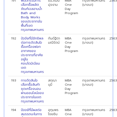
191
พฤติกรรมการ
ธนวัฒน์
MBA
กรุงเทพมหานคร
2563
เลือกซื้อผลิต
มุ่งงาม
One
(บางนา)
ภัณฑ์เจลอาบน้ำ
Day
Bath and
Program
Body Works
ของประชากรใน
พื้นที่เขต
กรุงเทพมหานคร
192
ปัจจัยที่มีอิทธิพล
กันต์ฐิตา
MBA
กรุงเทพมหานคร
2563
ต่อการตัดสินใจ
มณีรัตน์
One
(บางนา)
ซื้อเครื่องฟอก
Day
อากาศของ
Program
ประชากรที่อาศัย
อยู่ใน
คอนโดมิเนียม
เขต
กรุงเทพมหานคร
193
การตัดสินใจ
สกุณา
MBA
กรุงเทพมหานคร
2563
เลือกซื้อสินค้า
บุมี
One
(บางนา)
ชุดเครื่องนอน
Day
ผ่านออนไลน์ของ
Program
ประชากรในเขต
กรุงเทพมหานคร
194
ปัจจยัที่มีผลต่อ
อุทุมพร
MBA
กรุงเทพมหานคร
2563
สมรรถนะในการ
ไชยชิน
One
(บางนา)