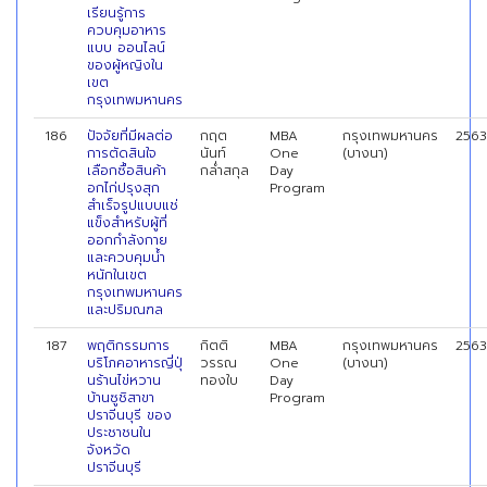
เรียนรู้การ
ควบคุมอาหาร
แบบ ออนไลน์
ของผู้หญิงใน
เขต
กรุงเทพมหานคร
186
ปัจจัยที่มีผลต่อ
กฤต
MBA
กรุงเทพมหานคร
2563
การตัดสินใจ
นันท์
One
(บางนา)
เลือกซื้อสินค้า
กล่ำสกุล
Day
อกไก่ปรุงสุก
Program
สำเร็จรูปแบบแช่
แข็งสำหรับผู้ที่
ออกกำลังกาย
และควบคุมน้ำ
หนักในเขต
กรุงเทพมหานคร
และปริมณฑล
187
พฤติกรรมการ
กิตติ
MBA
กรุงเทพมหานคร
2563
บริโภคอาหารญี่ปุ่
วรรณ
One
(บางนา)
นร้านไข่หวาน
ทองใบ
Day
บ้านซูชิสาขา
Program
ปราจีนบุรี ของ
ประชาชนใน
จังหวัด
ปราจีนบุรี