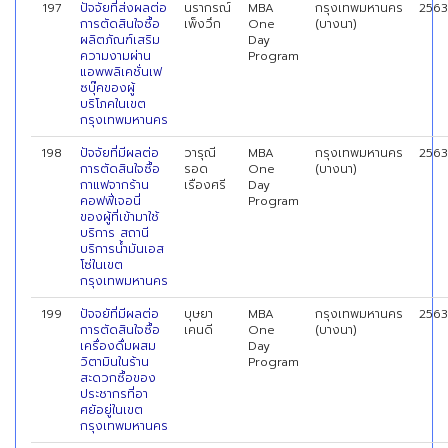
197
ปัจจัยที่ส่งผลต่อ
นรากรณ์
MBA
กรุงเทพมหานคร
2563
การตัดสินใจซื้อ
เพ็งวึก
One
(บางนา)
ผลิตภัณฑ์เสริม
Day
ความงามผ่าน
Program
แอพพลิเคชั่นเฟ
ซบุ๊คของผู้
บริโภคในเขต
กรุงเทพมหานคร
198
ปัจจัยที่มีผลต่อ
วารุณี
MBA
กรุงเทพมหานคร
2563
การตัดสินใจซื้อ
รอด
One
(บางนา)
กาแฟจากร้าน
เรืองศรี
Day
คอฟฟี่เจอนี่
Program
ของผู้ที่เข้ามาใช้
บริการ สถานี
บริการน้ำมันเอส
โซ่ในเขต
กรุงเทพมหานคร
199
ปัจจยัที่มีผลต่อ
บุษยา
MBA
กรุงเทพมหานคร
2563
การตัดสินใจซื้อ
เคนดี
One
(บางนา)
เครื่องดื่มผสม
Day
วิตามินในร้าน
Program
สะดวกซื้อของ
ประชากรที่อา
ศยัอยู่ในเขต
กรุงเทพมหานคร