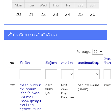
Mon
Tue
Wed
Thu
Fri
Sat
Sun
20
21
22
23
24
25
26
คำอธิบาย การสืบค้นข้อมูล
Perpage:
ปีการ
No.
ชื่อเรื่อง
ชื่อผู้แต่ง
สาขาวิชา
สาขาวิทยบริการ
ศึกษา
201
การศึกษาปัจจัยที่
ดรชา
MBA
กรุงเทพมหานคร
2562
ทำให้ตัดสินใจ
จันทวิ
One
(บางนา)
เลือกซื้อน้ำพริก
บูลย์
Day
เผาโบราณ
Program
ชาววัง สูตรคุณ
ยาย ในเขต
กรุงเทพมหานคร