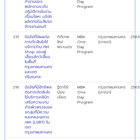
ทำงานของ
Day
พนักงานระดับ
Program
ปฎิบัติการในงาน
เชื่อมโลหะ บริษัท
ผลิตท่อไอเสียรถ
จักรยานยนต์
215
ปัจจัยที่มีผลต่อ
กิติเทพ
MBA
กรุงเทพมหานคร
2563
การตัดสินใจใช้
ใหม่
One
(บางนา)
บริการร้าน Pet
พระเนตร
Day
Shop ของผู้
Program
เลี้ยงสัตว์เลี้ยง
ในพื้นที่
กรุงเทพมหานคร
และเขต
ปริมณฑล
216
ปัจจัยที่มีอิทธิพล
ฐิตารีย์
MBA
กรุงเทพมหานคร
2563
ต่อการตัดสินใจ
น้อย
One
(บางนา)
ใช้บริการคลินิก
เอียด
Day
เสริมความงาม
Program
ด้านผิวพรรณขอ
งกลุ่มที่มีความ
หลากหลายทาง
เพศ (LGBT) ใน
เขต
กรุงเทพมหานคร