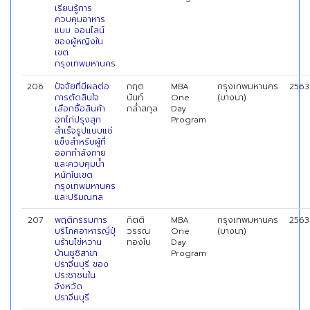
เรียนรู้การ
ควบคุมอาหาร
แบบ ออนไลน์
ของผู้หญิงใน
เขต
กรุงเทพมหานคร
206
ปัจจัยที่มีผลต่อ
กฤต
MBA
กรุงเทพมหานคร
2563
การตัดสินใจ
นันท์
One
(บางนา)
เลือกซื้อสินค้า
กล่ำสกุล
Day
อกไก่ปรุงสุก
Program
สำเร็จรูปแบบแช่
แข็งสำหรับผู้ที่
ออกกำลังกาย
และควบคุมน้ำ
หนักในเขต
กรุงเทพมหานคร
และปริมณฑล
207
พฤติกรรมการ
กิตติ
MBA
กรุงเทพมหานคร
2563
บริโภคอาหารญี่ปุ่
วรรณ
One
(บางนา)
นร้านไข่หวาน
ทองใบ
Day
บ้านซูชิสาขา
Program
ปราจีนบุรี ของ
ประชาชนใน
จังหวัด
ปราจีนบุรี