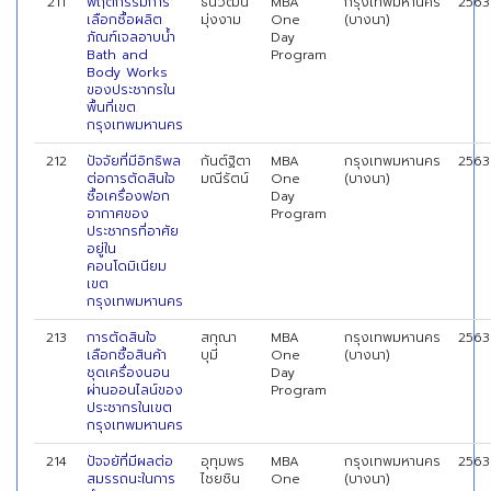
211
พฤติกรรมการ
ธนวัฒน์
MBA
กรุงเทพมหานคร
2563
เลือกซื้อผลิต
มุ่งงาม
One
(บางนา)
ภัณฑ์เจลอาบน้ำ
Day
Bath and
Program
Body Works
ของประชากรใน
พื้นที่เขต
กรุงเทพมหานคร
212
ปัจจัยที่มีอิทธิพล
กันต์ฐิตา
MBA
กรุงเทพมหานคร
2563
ต่อการตัดสินใจ
มณีรัตน์
One
(บางนา)
ซื้อเครื่องฟอก
Day
อากาศของ
Program
ประชากรที่อาศัย
อยู่ใน
คอนโดมิเนียม
เขต
กรุงเทพมหานคร
213
การตัดสินใจ
สกุณา
MBA
กรุงเทพมหานคร
2563
เลือกซื้อสินค้า
บุมี
One
(บางนา)
ชุดเครื่องนอน
Day
ผ่านออนไลน์ของ
Program
ประชากรในเขต
กรุงเทพมหานคร
214
ปัจจยัที่มีผลต่อ
อุทุมพร
MBA
กรุงเทพมหานคร
2563
สมรรถนะในการ
ไชยชิน
One
(บางนา)