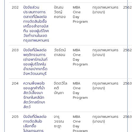
202
ปัจจัยส่วน
ปัณณ
MBA
กรุงเทพมหานคร
2562
ประสมทางการ
วิชญ์
One
(บางนา)
ตลาดที่มีผลต่อ
คงทอง
Day
การตัดสินใจซื้อ
Program
เครื่องสำอางมิส
ทีน ของผู้บริโภค
วัยทำงานในเขต
กรุงเทพมหานคร
203
ปัจจัยที่มีผลต่อ
วัชรัตน์
MBA
กรุงเทพมหานคร
2562
พฤติกรรมการ
ตาสอน
One
(บางนา)
เช่าอพาร์ทเม้นท์
Day
ของผู้บริโภคใน
Program
อำเภอปากเกร็ด
จังหวัดนนทบุรี
204
ความพึงพอใจ
จิตตวิไล
MBA
กรุงเทพมหานคร
2563
ของลูกค้าที่นำ
คติ
One
(บางนา)
สัตว์เลี้ยงมา
บัญชา
Day
รักษาในคลินิก
Program
สัตว์ทาสรักษา
สัตว์
205
ปัจจัยที่มีผลต่อ
จารุ
MBA
กรุงเทพมหานคร
2563
การตัดสินใจ
วรรณ
One
(บางนา)
เลือกซื้อ
ชะฎา
Day
โปรแกรมการ
Program