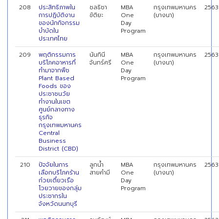
208
ประสิทธิภาพใน
ชลธิชา
MBA
กรุงเทพมหานคร
2563
การปฏิบัติงาน
ขัติยะ
One
(บางนา)
ของนักกิจกรรม
Day
บำบัดใน
Program
ประเทศไทย
209
พฤติกรรมการ
นันทินี
MBA
กรุงเทพมหานคร
2563
บริโภคอาหารที่
จันทร์ศรี
One
(บางนา)
ทำมาจากพืช
Day
Plant Based
Program
Foods ของ
ประชาชนวัย
ทำงานในเขต
ศูนย์กลางทาง
ธุรกิจ
กรุงเทพมหานคร
Central
Business
District (CBD)
210
ปัจจัยในการ
ลูกนํ้า
MBA
กรุงเทพมหานคร
2563
เลือกบริโภคร้าน
สายคํามี
One
(บางนา)
ก๋วยเตี๋ยวเรือ
Day
โวยวายของกลุ่ม
Program
ประชากรใน
จังหวัดนนทบุรี