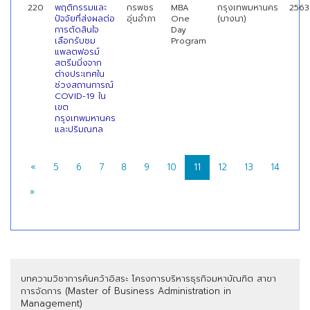
220
พฤติกรรมและ
กรพชร
MBA
กรุงเทพมหานคร
2563
ปัจจัยที่ส่งผลต่อ
อุ่นอําภา
One
(บางนา)
การตัดสินใจ
Day
เลือกรับชม
Program
แพลตฟอรม์
สตรีมมิ่งจาก
ต่างประเทศใน
ช่วงสถานการณ์
COVID-19 ใน
เขต
กรุงเทพมหานคร
และปริมณฑล
«
5
6
7
8
9
10
11
12
13
14
»
บทความวิชาการค้นคว้าอิสระ โครงการบริหารธุรกิจมหาบัณฑิต สาขา
การจัดการ (Master of Business Administration in
Management)