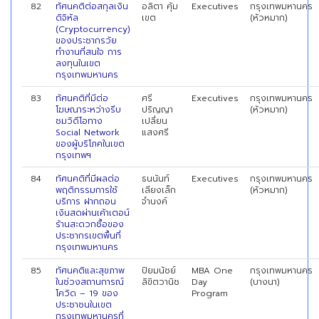
82
ทัศนคติต่อสกุลเงิน
อลิตา คุ้ม
Executives
กรุงเทพมหานคร
ดิจิหัล
เขต
(หัวหมาก)
(Cryptocurrency)
ของประชากรวัย
ทำงานที่สนใจ การ
ลงทุนในเขต
กรุงเทพมหานคร
83
ทัศนคติที่มีต่อ
ศรี
Executives
กรุงเทพมหานคร
โฆษณาระหว่างรีบ
ปริญญา
(หัวหมาก)
ชมวิดีโอทาง
เปลี่ยน
Social Network
แสงศรี
ของผู้บริโภคในเขต
กรุงเทพฯ
84
ทัศนคติที่มีผลต่อ
ธนนันท์
Executives
กรุงเทพมหานคร
พฤติกรรมการใช้
เลียงเล็ก
(หัวหมาก)
บริการ ฝากถอน
จำนงค์
เงินสดผ่านเค้าเตอน์
ร้านสะดวกชื้อของ
ประชากรเขตพื้นที่
กรุงเทพมหานคร
85
ทัศนคติและสุขภาพ
ปิยมนัชย์
MBA One
กรุงเทพมหานคร
ในช่วงสถานการณ์
ลิขิตวานิช
Day
(บางนา)
โควิด – 19 ของ
Program
ประชาชนในเขต
กรุงเทพมหานครที่