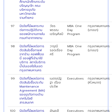
ศึกษานักศึกษาระดับ
ปริญญาโท คณะ
บริหารธุรกิจ
มหาวิทยาลัย
รามคำแหง
97
ปัจจัยที่มีผลกระทบ
วัชร
MBA One
กรุงเทพมหานคร
ต่อการปฏิบัติงาน
พรรณ
Day
(บางนา)
ของพนักงานภายใน
เจริญศิลป์
Program
กรมท่าอากาศยาน
98
ปัจจัยที่มีผลต่อการ
วารุณี
MBA One
กรุงเทพมหานคร
ตัดสินใจซื้อกาแฟ
รอดเรือง
Day
(บางนา)
จากร้าน คอฟฟี่เจอ
ศรี
Program
นี่ ของผู้ที่เข้ามาใช้
บริการ สถานีบริการ
น้ำมันเอสโซ่ในเขต
กรุงเทพมหานคร
99
ปัจจัยที่มีผลต่อการ
เนตรณัฐ
Executives
กรุงเทพมหานคร
ตัดสินใจซื้อประกัน
ฐา เรือง
(หัวหมาก)
Maintenance
ประไพ
Agreement (MA)
ของธุรกิจทางด้าน
เทคโนโลยี
สารสนเทศ
100
ปัจจัยที่มีผลต่อการ
อัญชลี
Executives
กรุงเทพมหานคร