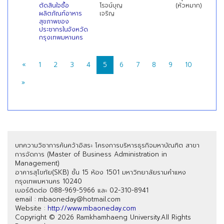
ตัดสินใจซื้อ
โรจน์บุญ
(หัวหมาก)
ผลิตภัณฑ์อาหาร
เจริญ
สุขภาพของ
ประชากรในจังหวัด
กรุงเทพมหานคร
«
1
2
3
4
5
6
7
8
9
10
»
บทความวิชาการค้นคว้าอิสระ โครงการบริหารธุรกิจมหาบัณฑิต สาขา
การจัดการ (Master of Business Administration in
Management)
อาคารสุโขทัย(SKB) ชั้น 15 ห้อง 1501 มหาวิทยาลัยรามคำแหง
กรุงเทพมหานคร 10240
เบอร์ติดต่อ 088-969-5966 และ 02-310-8941
email : mbaoneday@hotmail.com
Website :
http://www.mbaoneday.com
Copyright © 2026 Ramkhamhaeng University.All Rights