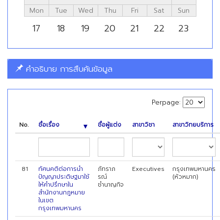
Mon
Tue
Wed
Thu
Fri
Sat
Sun
17
18
19
20
21
22
23
คำอธิบาย การสืบค้นข้อมูล
Perpage:
No.
ชื่อเรื่อง
ชื่อผู้แต่ง
สาขาวิชา
สาขาวิทยบริการ
81
ทัศนคติต่อการนำ
ภัทราภ
Executives
กรุงเทพมหานคร
ปัญญาประติษฐมาใช้
รณ์
(หัวหมาก)
ให้คำปรึกษาใน
ชำนาญกิจ
สำนักงานกฎหมาย
ในเขต
กรุงเทพมหานคร