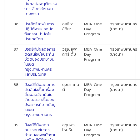
ส่งผลต่อพฤติกรรม
การเลือกใช้หมอน
ยางพารา
86
ประสิทธิภาพในการ
ชลธิชา
MBA One
กรุงเทพมหานคร
ปฏิบัติงานของนัก
ขัติยะ
Day
(บางนา)
กิจกรรมบำบัดใน
Program
ประเทศไทย
87
ปัจจยัที่มีผลต่อการ
วรุณยุพา
MBA One
กรุงเทพมหานคร
ตัดสินใจซื้อประกัน
ฤทธิ์เต็ม
Day
(บางนา)
ชีวิตของประชาชน
Program
ในเขต
กรุงเทพมหานคร
และปริมณฑล
88
ปัจจยัที่มีผลต่อการ
บุษยา เคน
MBA One
กรุงเทพมหานคร
ตัดสินใจซื้อเครื่อง
ดี
Day
(บางนา)
ดื่มผสมวิตามินใน
Program
ร้านสะดวกซื้อของ
ประชากรที่อาศยัอยู่
ในเขต
กรุงเทพมหานคร
89
ปัจจยัที่มีผลต่อ
อุทุมพร
MBA One
กรุงเทพมหานคร
สมรรถนะในการ
ไชยชิน
Day
(บางนา)
ทำงานของพนักงาน
Program