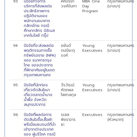
93
ปัจจัยทางการ
ศศิปรียา
MBA One
กรุงเทพมหานคร
บริหารที่ส่งผลต่อ
วงศ์จันทา
Day
(บางนา)
ประสิทธิภาพการ
Program
ปฏิบัติงานของ
พนักงานธนาคาร
กสิกรไทย กรณี
ศึกษากสิกร บิซิเนส
เทคโนโลยี กรุ๊ป
94
ปัจจัยที่จะส่งผลต่อ
ชยันต์
Young
กรุงเทพมหานคร
พฤติกรรมการซื้อ
ตปนียะตุ
Executives
(บางนา)
ทรัพย์รอขาย (NPA)
รงค์
ของ ธนาคารกรุง
ไทย ของประชากร
ที่พักอาศัยอยู่ในเขต
กรุงเทพมหานคร
95
ปัจจัยที่นักท่อง
วีรวัฒน์
Young
กรุงเทพมหานคร
เที่ยวตัดสินใจมา
หัตถผล
Executives
(บางนา)
เที่ยวตลาดนํ้าบาง
ไพศาลกุล
นํ้าผึ้ง จังหวัด
สมุทรปราการ
96
ปัจจัยที่ผลต่อการ
รเสส
Executives
กรุงเทพมหานคร
ตัดสินใจซื้อเสื้อผ้า
พัชราจาร
(หัวหมาก)
พรีเมี่ยมแบรนด์ที่นำ
ยะ
เข้าจากต่างประเทศ
ของ ผู้บริโภค กรณี