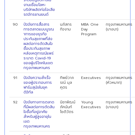
ระดับปฎิบัติการใน
งานเชื่อมโลหะ
บริษัทผลิตท่อไอเสีย
รถจักรยานยนต์
90
ปัจจัยการสื่อสาร
นภัสกร
MBA One
กรุงเทพมหานคร
การตลาดแบบบูรณ
กิจงาม
Day
(บางนา)
าการของธุรกิจ
Program
ประกันสุขภาพที่ส่ง
ผลต่อการตัดสินใจ
ซื้อประกันสุขภาพ
หลังเหตุการณัแพร่
ระบาด Covid-19
ของผู้บริโภคในเขต
กรุงเทพมหานคร
91
ปัจจัยความสำเร็จ
ทิพย์วาภ
Executives
กรุงเทพมหานคร
ของผู้ประกอบการ
รณ์ มุล
(หัวหมาก)
ฟาร์มสุนัขในยุค
คุตร
ดิจิทัล
92
ปัจจัยทางการตลาด
นิชาพัฒน์
Young
กรุงเทพมหานคร
ที่มีผลต่อการตัดสิน
ภัคนันท์
Executives
(บางนา)
ใจซื้อที่อยู่อาศัย
โชติวัตร
สำหรับผู้สูงอายุใน
เขต
กรุงเทพมหานคร