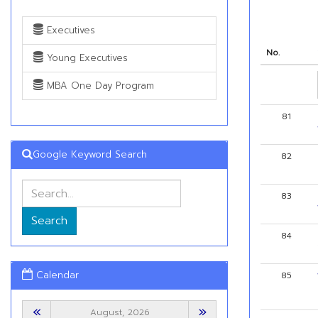
Executives
No.
Young Executives
MBA One Day Program
81
Google Keyword Search
82
83
Search
84
Calendar
85
«
»
August, 2026