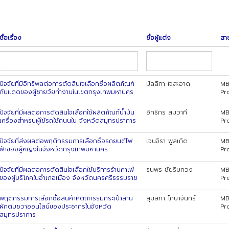
ชื่อเรื่อง
ชื่อผู้แต่ง
สา
ปัจจัยที่มีอิทธิพลต่อการตัดสินใจเลือกซื้อผลิตภัณฑ์
มัลลิกา ใจสะอาด
MB
กันแดดของผู้ชายวัยทำงานในเขตกรุงเทพมหานคร
Pr
ปัจจัยที่มีผลต่อการตัดสินใจเลือกใช้ผลิตภัณฑ์น้ำมัน
อิทธิกร สมวาที
MB
เครื่องสำหรบผู้ใช้รถใช้ถนนใน จังหวัดสมุทรปราการ
Pr
ปัจจัยที่ส่งผลต่อพฤติกรรมการเลือกซื้อรถยนต์ไ์ฟ
เจนจิรา พูลเกิด
MB
ฟ้าของผู้หญิงในจังหวัดกรุงเทพมหานคร
Pr
ปัจจัยที่มีผลต่อการตัดสินใจเลือกใช้บริการร้านคาเฟ่
ธนพร ชัยริมกวง
MB
ของผู้บริโภคในอำเภอเมือง จังหวัดนครศรีธรรมราช
Pr
พฤติกรรมการเลือกซื้อสินค้าหัตถกรรมกระเป๋าสาน
สุมลทา โกษาจันทร์
MB
ผักตบชวาออนไลน์ของประชากรในจังหวัด
Pr
สมุทรปราการ