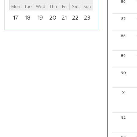
86
Mon
Tue
Wed
Thu
Fri
Sat
Sun
17
18
19
20
21
22
23
87
88
89
90
91
92