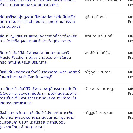
พฤติกรรมการคัดแยกขยะรีไซเคิลของประชาชนใน
รัสรินทร์ รวมทรัพย์ทวี
MB
ตำบลบ้านระกาศ จังหวัดสมุทรปราการ
Pr
ทัศนคติของผู้งสูงอายุที่ส่งผลต่อการตัดสินใจซื้อ
สุจิรา รุจิวงศ์
MB
สินค้าและบริการแบบไร้เงินสดในเขตอำเภอศรีราชา
Pr
จังหวัดชลบุรี
ศึกษาปัญหาและอุปสรรคของการจัดซื้อจัดจ้างหรือ
สุพนิดา สีภูมินทร์
MB
การจัดหาพัสดุของศาลในจังหวดัสมุทรปราการ
Pr
ศึกษาปัจจัยที่มีอิทธิพลของงานเทศกาลดนตรี
พรปวีณ์ ราษีมิน
MB
Music Festival ที่มีผลต่อกลุ่มประชากรในเขต
Pr
กรุงเทพมหานครและปริมณฑล
ปัจจัยที่มีผลต่อการเลือกใช้บริการสถานพยาบาลสัตว์
ณัฐวุฒิ น่านกาศ
MB
ในเขตอำเภอชะอำ จังหวัดเพชรบุรี
Pr
การศึกษาปัจจัยที่มีอิทธิพลต่อพฤติกรรมการตัดสิน
อัครพนธ์ เสตางกูล
MB
ใจใช้บริการแอปพลิเคชันประเภทมิวสิกสตรีมมิ่งที่มี
Pr
การเรียกเก็บ ค่าบริการสมาชิกของคนวัยทำงานใน
เขตกรุงเทพมหานคร
ปัจจัยในการจัดการคลังสินค้าที่ส่งผลต่อการเพิ่ม
ณัฏฐ์นรี หาญชนะ
MB
ประสิทธิภาพของพนักงานคลังสินค้าและพนักงาน
Pr
ขนส่งสินค้า บริษัท เอสไอเอส ดิสทริบิวชั่น
(ประเทศไทย) จำกัด (มหาชน)