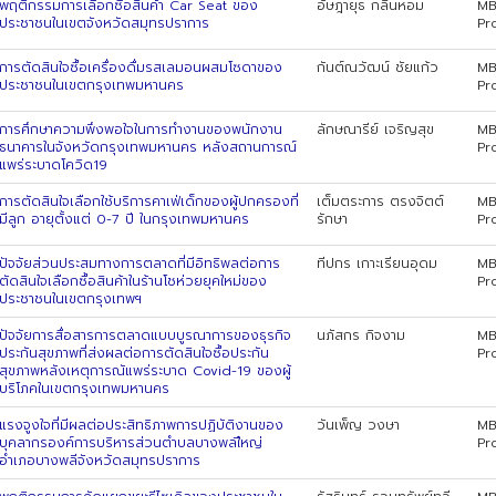
พฤติกรรมการเลือกซื้อสินค้า Car Seat ของ
อัษฎายุธ กลิ่นหอม
MB
ประชาชนในเขตจังหวัดสมุทรปราการ
Pr
การตัดสินใจซื้อเครื่องดื่มรสเลมอนผสมโซดาของ
กันต์ณวัฒน์ ชัยแก้ว
MB
ประชาชนในเขตกรุงเทพมหานคร
Pr
การศึกษาความพึงพอใจในการทํางานของพนักงาน
ลักษณารีย์ เจริญสุข
MB
ธนาคารในจังหวัดกรุงเทพมหานคร หลังสถานการณ์
Pr
แพร่ระบาดโควิด19
การตัดสินใจเลือกใช้บริการคาเฟ่เด็กของผู้ปกครองที่
เต็มตระการ ตรงจิตต์
MB
มีลูก อายุตั้งแต่ 0-7 ปี ในกรุงเทพมหานคร
รักษา
Pr
ปัจจัยส่วนประสมทางการตลาดที่มีอิทธิพลต่อการ
ทีปกร เกาะเรียนอุดม
MB
ตัดสินใจเลือกซื้อสินค้าในร้านโชห่วยยุคใหม่ของ
Pr
ประชาชนในเขตกรุงเทพฯ
ปัจจัยการสื่อสารการตลาดแบบบูรณาการของธุรกิจ
นภัสกร กิจงาม
MB
ประกันสุขภาพที่ส่งผลต่อการตัดสินใจซื้อประกัน
Pr
สุขภาพหลังเหตุการณัแพร่ระบาด Covid-19 ของผู้
บริโภคในเขตกรุงเทพมหานคร
แรงจูงใจที่มีผลต่อประสิทธิภาพการปฏิบัติงานของ
วันเพ็ญ วงษา
MB
บุคลากรองค์การบริหารส่วนตำบลบางพลใีหญ่
Pr
อำเภอบางพลีจังหวัดสมุทรปราการ